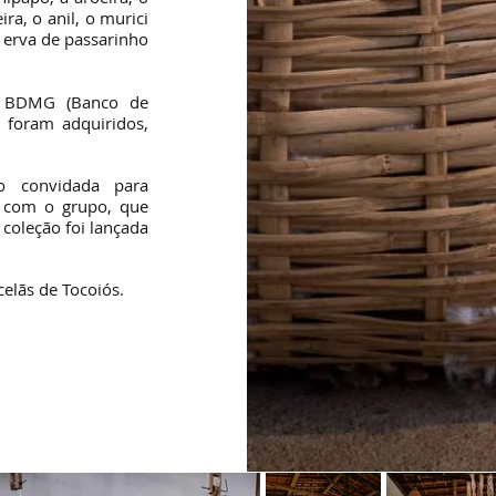
ra, o anil, o murici
 erva de passarinho
o BDMG (Banco de
 foram adquiridos,
o convidada para
o com o grupo, que
 coleção foi lançada
celãs de Tocoiós.