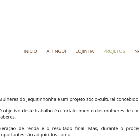
INÍCIO
A TINGUI
LOJINHA
PROJETOS
N
Mulheres do Jequitinhonha é um projeto sócio-cultural concebido
O objetivo deste trabalho é o fortalecimento das mulheres de co
saberes.
Geração de renda é o resultado final. Mas, durante o proc
importantes são adquiridos como: