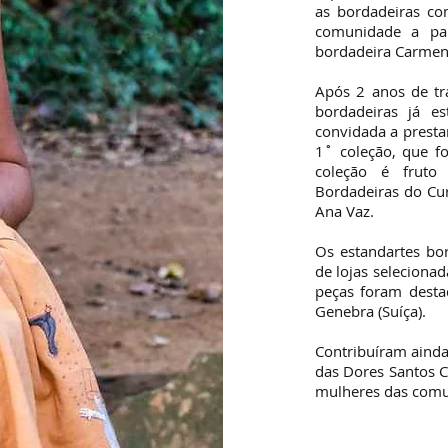
as bordadeiras co
comunidade a pa
bordadeira Carmen
Após 2 anos de tr
bordadeiras já es
convidada a prest
1˚ coleção, que fo
coleção é fruto
Bordadeiras do Cur
Ana Vaz.
Os estandartes bo
de lojas selecionad
peças foram desta
Genebra (Suíça).
Contribuíram ainda
das Dores Santos Ch
mulheres das comu