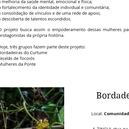
a melhoria da saúde mental, emocional e física;
o fortalecimento da identidade individual e comunitária;
a consolidação de vínculos e de uma rede de apoio;
a descoberta de talentos escondidos.
O projeto busca assim o empoderamento dessas mulheres pa
protagonistas da própria história.
Hoje, três grupos fazem parte deste projeto:
Bordadeiras do Curtume
Tecelãs de Tocoiós
Mulheres da Ponte
Bordade
Local:
Comunidad
A TINGUI atua n