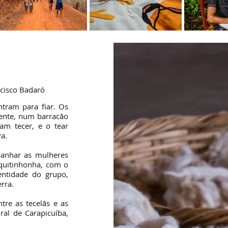
Desde
2015
ncisco Badaró
tram para fiar. Os
mente, num barracão
am tecer, e o tear
va.
panhar as mulheres
quitinhonha, com o
dentidade do grupo,
erra.
tre as tecelãs e as
ral de Carapicuíba,