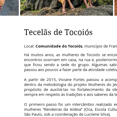
Tecelãs de Tocoiós
Local:
Comunidade do Tocoiós
, município de Fra
Há muitos anos, as mulheres de Tocoiós se encon
encontros ocorriam em casa, na rua e, posterior
que ficou sendo a sede do grupo. Algumas sabi
passou aos poucos a fazer parte da atividade coleti
A partir de 2015, Viviane Fortes passou a acom
dentro da metodologia do projeto Mulheres do Je
propósito de auxiliá-las no fortalecimento da i
sempre em respeito às tradições e aos saberes da t
O primeiro passo foi um intercâmbio realizado en
mulheres “Rendeiras da Aldeia” (Oca, Escola Cultu
São Paulo, sob a coordenação de Lucilene Silva).