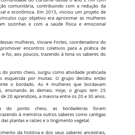
ção comunitária, contribuindo com a redução da
cial e econômica. Em 2015, iniciou um projeto de
vínculos cujo objetivo era aproximar as mulheres
am sozinhas e com a saúde física e emocional
 dessas mulheres, Viviane Fortes, coordenadora do
 promover encontros coletivos para a prática de
 e foi, aos poucos, trazendo à tona os saberes do
 do ponto cheio, surgiu como atividade praticada
s esquecida por muitas. O grupo decidiu então
amente o bordado. As 4 mulheres que bordavam
s, ensinando às demais. Hoje, o grupo tem 25
de 20 aprendizes, a maioria entre os 20 e 30 anos.
a do ponto cheio, as bordadeiras foram
trazendo à memória outros saberes como cantigas
das plantas e raízes e o tingimento vegetal.
cimento da história e dos seus saberes ancestrais,