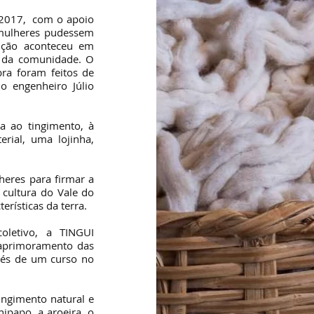
 2017, com o apoio
 mulheres pudessem
ução aconteceu em
e da comunidade. O
ra foram feitos de
 o engenheiro Júlio
a ao tingimento, à
rial, uma lojinha,
heres para firmar a
 cultura do Vale do
erísticas da terra.
oletivo, a TINGUI
aprimoramento das
avés de um curso no
ingimento natural e
ipapo, a aroeira, o