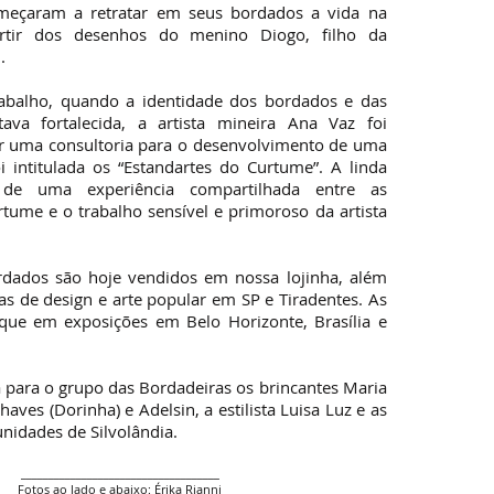
meçaram a retratar em seus bordados a vida na
rtir dos desenhos do menino Diogo, filho da
.
abalho, quando a identidade dos bordados e das
tava fortalecida, a artista mineira Ana Vaz foi
ar uma consultoria para o desenvolvimento de uma
i intitulada os “Estandartes do Curtume”. A linda
 de uma experiência compartilhada entre as
tume e o trabalho sensível e primoroso da artista
rdados são hoje vendidos em nossa lojinha, além
as de design e arte popular em SP e Tiradentes. As
que em exposições em Belo Horizonte, Brasília e
 para o grupo das Bordadeiras os brincantes Maria
aves (Dorinha) e Adelsin, a estilista Luisa Luz e as
nidades de Silvolândia.
____________________________________
Fotos ao lado e abaixo: Érika Rianni