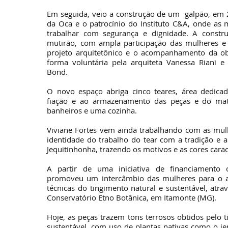
Em seguida, veio a construção de um galpão, em
da Oca e o patrocínio do Instituto C&A, onde as
trabalhar com segurança e dignidade. A constr
mutirão, com ampla participação das mulheres 
projeto arquitetônico e o acompanhamento da ob
forma voluntária pela arquiteta Vanessa Riani e
Bond.
O novo espaço abriga cinco teares, área dedicad
fiação e ao armazenamento das peças e do mate
banheiros e uma cozinha.
Viviane Fortes vem ainda trabalhando com as mul
identidade do trabalho do tear com a tradição e a
Jequitinhonha, trazendo os motivos e as cores caract
A partir de uma iniciativa de financiamento c
promoveu um intercâmbio das mulheres para o 
técnicas do tingimento natural e sustentável, atr
Conservatório Etno Botânica, em Itamonte (MG).
Hoje, as peças trazem tons terrosos obtidos pelo t
sustentável, com uso de plantas nativas como o jen