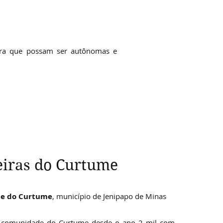
ra que possam ser autônomas e
Desde
iras do Curtume
2015
e do Curtume
, município de Jenipapo de Minas​
a comunidade do Curtume desde o ano 2 mil com