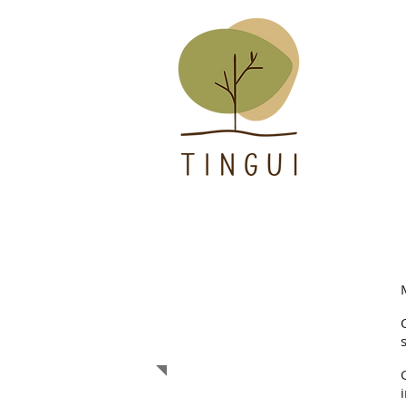
Mulheres do
Jequitinhonha