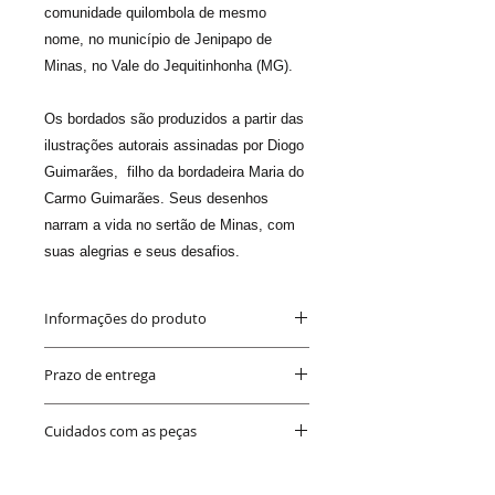
comunidade quilombola de mesmo
nome, no município de Jenipapo de
Minas, no Vale do Jequitinhonha (MG).
Os bordados são produzidos a partir das
ilustrações autorais assinadas por Diogo
Guimarães, filho da bordadeira Maria do
Carmo Guimarães. Seus desenhos
narram a vida no sertão de Minas, com
suas alegrias e seus desafios.
Informações do produto
Medida
: 45 x 60 cm
Prazo de entrega
Material
: o bordado é feito em
tecido Americano cru. A finalização é
Até 20 dias
- podendo ser antes.
feita em peça e fio de cobre, e
Cuidados com as peças
Sabemos que o prazo é longo. Mas você
acompanha um prego em cobre
está comprando um produto artesanal,
para fixação na parede.
Evite deixá-la ao sol para manter as
feito à mão e com amor.
Cores
: os tons terrosos são obtidos
cores sempre vivas