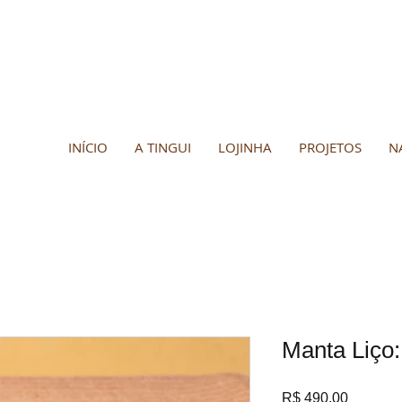
INÍCIO
A TINGUI
LOJINHA
PROJETOS
N
Manta Liço: 
Preço
R$ 490,00