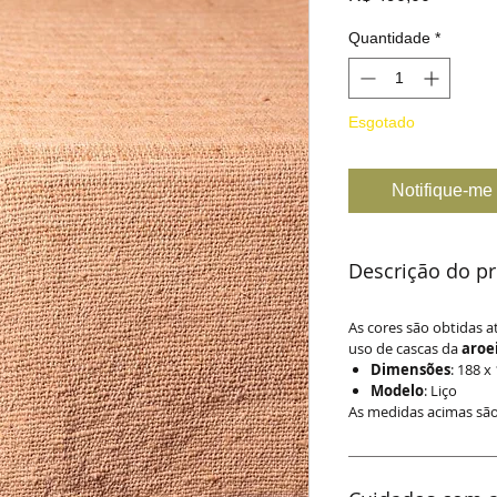
Quantidade
*
Esgotado
Notifique-me 
Descrição do p
As cores são obtidas 
uso de cascas da
aroe
Dimensões
: 188 
Modelo
: Liço
As medidas acimas sã