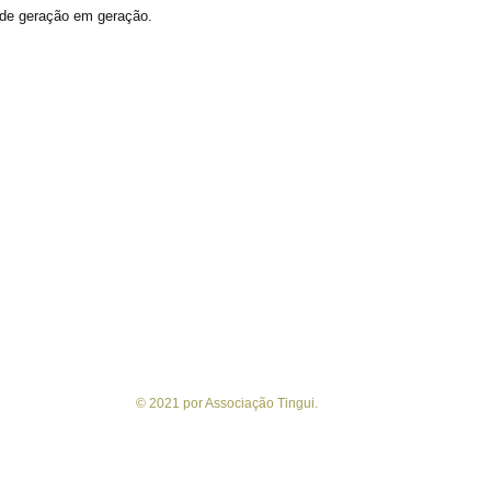
 de geração em geração.
LOJINHA
Adquira um dos lindos
produtos art
em nossa
lojinha
!
8
Prazo de entrega: até 20 dias,
podendo ser antes.
_
Conheça nossa
Política de Privaci
© 2021 por Associação Tingui.