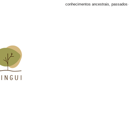
conhecimentos ancestrais, passados
ASSOCIAÇÃO TINGUI
Telefone
: + 55 33 9819 0723
Email:
contato@tingui.org
Endereço
: Rua Padre Willy 27
Jenipapo de Minas /MG
CNPJ
: 03235662/0001-39