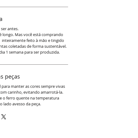
a
ser antes.
é longo. Mas você está comprando
 inteiramente feito à mão e tingido
tas coletadas de forma sustentável.
ia 1 semana para ser produzida.
s peças
ol para manter as cores sempre vivas
com carinho, evitando amarrotá-la.
se o ferro quente na temperatura
o lado avesso da peça.