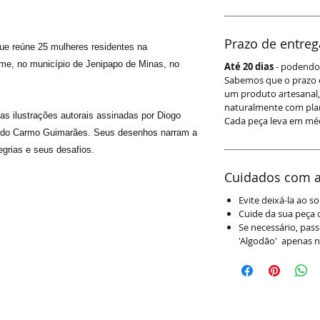
Prazo de entreg
ue reúne 25 mulheres residentes na
e, no município de Jenipapo de Minas, no
Até 20 dias
- podendo 
Sabemos que o prazo 
um produto artesanal,
naturalmente com plan
as ilustrações autorais assinadas por Diogo
Cada peça leva em méd
a do Carmo Guimarães. Seus desenhos narram a
egrias e seus desafios.
Cuidados com a
Evite deixá-la ao s
Cuide da sua peça 
Se necessário, pas
'Algodão' apenas n