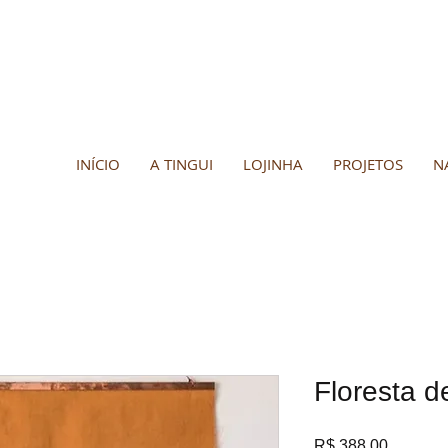
INÍCIO
A TINGUI
LOJINHA
PROJETOS
N
Floresta d
Preço
R$ 388,00