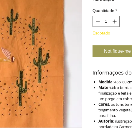
Quantidade
*
Esgotado
Notifique-me 
Informações do
Medida
: 45 x 60 c
Material
: o borda
finalização é feita
um prego em cobre 
Cores
: os tons ter
tingimento vegetal
para filha.
Autoria
: ilustraçã
bordadeira Carme