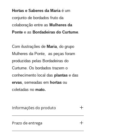
Hortas e Saberes da Maria
é um
conjunto de bordados fruto da
colaboração entre as
Mulheres da
Ponte
e as
Bordadeiras do Curtume
.
Com ilustrações de
Maria
, do grupo
Mulheres da Ponte, as peças foram
produzidas pelas Bordadeiras do
Curtume. Os bordados trazem o
conhecimento local das
plantas
e das
ervas
, semeadas em
hortas
ou
coletadas no
mato.
Informações do produto
Medida
: 47 x 62 cm
Prazo de entrega
Cores
: a cores das linhas variam a
cada bordado em função da
Até 30 dias
- podendo ser antes.