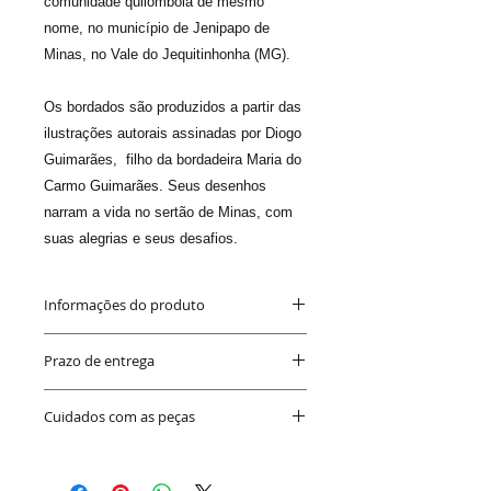
comunidade quilombola de mesmo
nome, no município de Jenipapo de
Minas, no Vale do Jequitinhonha (MG).
Os bordados são produzidos a partir das
ilustrações autorais assinadas por Diogo
Guimarães, filho da bordadeira Maria do
Carmo Guimarães. Seus desenhos
narram a vida no sertão de Minas, com
suas alegrias e seus desafios.
Informações do produto
Medida
: 60 x 45 cm
Prazo de entrega
Cores
: a cores das linhas variam a
cada bordado em função da
Até 20 dias
- podendo ser antes.
sensibilidade de cada bordadeira.
Cuidados com as peças
Sabemos que o prazo é longo. Mas você
Material
: o bordado é feito em
está comprando um produto artesanal,
tecido Americano cru. A finalização é
Evite deixá-la ao sol para manter as
inteiramente feito à mão e com amor.
feita em peça e fio de cobre, e
cores sempre vivas
acompanha um prego em cobre