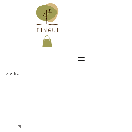
< Voltar
Best smart wearables of
2023
Novidad
es