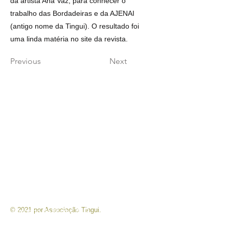
da artista Ana Vaz, para conhecer o
trabalho das Bordadeiras e da AJENAI
(antigo nome da Tingui). O resultado foi
uma linda matéria no site da revista.
Previous
Next
ASSOCIAÇÃO TINGUI
Telefone
: +
55 33 9819 0723
Email:
contato@tingui.org
Endereço
: Rua Padre Willy 278
© 2021 por Associação Tingui.
Jenipapo de Minas /MG