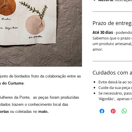
Prazo de entreg
Até 30 dias
- podendo 
Sabemos que o prazo 
um produto artesanal,
amor.
Cuidados com a
unto de bordados fruto da colaboração entre as
Evite deixá-la ao s
s do Curtume
.
Cuide da sua peça 
Se necessário, pas
Mulheres da Ponte, as peças foram produzidas
'Algodão', apenas 
rdados trazem o conhecimento local das
ortas
ou coletadas no
mato.