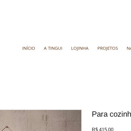
INÍCIO
A TINGUI
LOJINHA
PROJETOS
N
Para cozinh
Preço
R$ 415,00