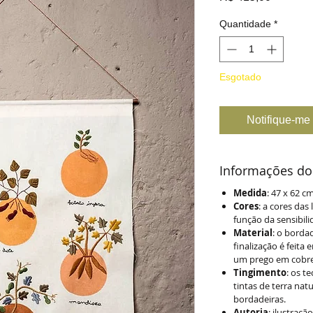
Quantidade
*
Esgotado
Notifique-me 
Informações do
Medida
: 47 x 62 c
Cores
: a cores da
função da sensibil
Material
: o borda
finalização é feita
um prego em cobre 
Tingimento
: os t
tintas de terra natu
bordadeiras.
Autoria
: ilustraçã