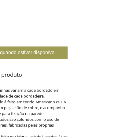
quando estiver disponível
 produto
m
s linhas variam a cada bordado em
idade de cada bordadeira.
do é feito em tecido Americano cru. A
 em peça e fio de cobre, e acompanha
para fixação na parede.
ecidos são coloridos com o uso de
rais, fabricadas pelas próprias
o feita por Maria José de Lourdes Alves