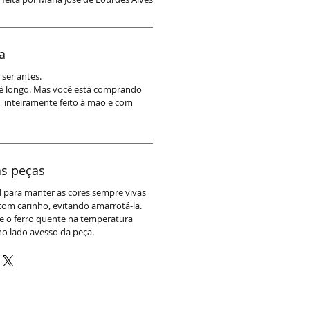
a
ser antes.
é longo. Mas você está comprando
 inteiramente feito à mão e com
s peças
ol para manter as cores sempre vivas
com carinho, evitando amarrotá-la.
se o ferro quente na temperatura
no lado avesso da peça.