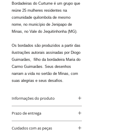
Bordadeiras do Curtume é um grupo que
reúne 25 mulheres residentes na
comunidade quilombola de mesmo
nome, no município de Jenipapo de
Minas, no Vale do Jequitinhonha (MG).
Os bordados são produzidos a partir das
ilustrações autorais assinadas por Diogo
Guimarães, filho da bordadeira Maria do
Carmo Guimarães. Seus desenhos
narram a vida no sertão de Minas, com
suas alegrias e seus desafios.
Informações do produto
Medida
: 25 x 35 cm
Prazo de entrega
Cores
: a cores das linhas variam a
cada bordado em função da
Até 20 dias
- podendo ser antes.
sensibilidade de cada bordadeira.
Cuidados com as peças
Sabemos que o prazo é longo. Mas você
Material
: o bordado é feito em