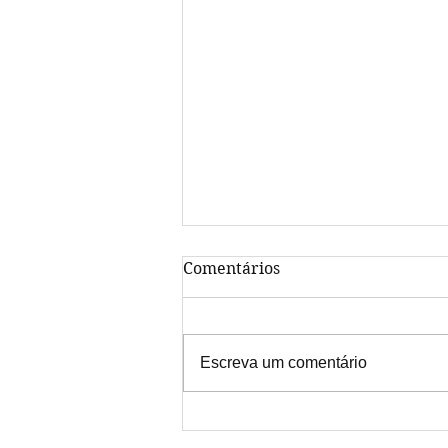
Comentários
Escreva um comentário
As mulheres e a cultura do
algodão no Médio