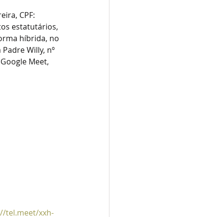
eira, CPF: 
os estatutários, 
orma híbrida, no 
Padre Willy, nº 
 Google Meet, 
://tel.meet/xxh-