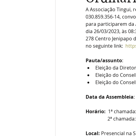
A Associação Tingui, r
030.859.356-14, convo
para participarem da 
dia 26/03/2023, às 08:
278 Centro Jenipapo d
no seguinte link:  
http
Pauta/assunto
: 
Eleição da Direto
Eleição do Consel
Eleição do Consel
Data da Assembleia
:
Horário:  
1ª chamada: 
                 
Local:
 Presencial na 