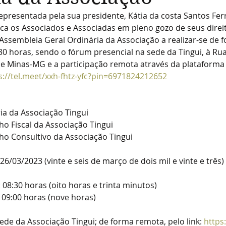
epresentada pela sua presidente, Kátia da costa Santos Ferr
ca os Associados e Associadas em pleno gozo de seus direit
Assembleia Geral Ordinária da Associação a realizar-se de f
30 horas, sendo o fórum presencial na sede da Tingui, à Rua 
e Minas-MG e a participação remota através da plataforma
s://tel.meet/xxh-fhtz-yfc?pin=6971824212652
ria da Associação Tingui
ho Fiscal da Associação Tingui
ho Consultivo da Associação Tingui
 26/03/2023 (vinte e seis de março de dois mil e vinte e três)
08:30 horas (oito horas e trinta minutos)
 2ª chamada: 09:00 horas (nove horas)
Sede da Associação Tingui; de forma remota, pelo link: 
https