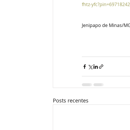
fhtz-yfc?pin=6971824
Jenipapo de Minas/MG
Posts recentes